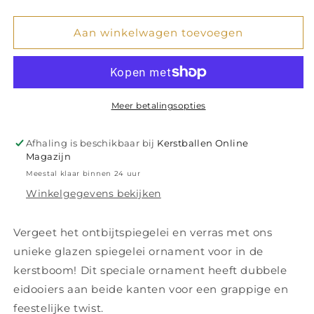
verlagen
verhogen
voor
voor
Glazen
Glazen
Aan winkelwagen toevoegen
Ornament
Ornament
Wit
Wit
Spiegelei
Spiegelei
H8
H8
cm
cm
Meer betalingsopties
Afhaling is beschikbaar bij
Kerstballen Online
Magazijn
Meestal klaar binnen 24 uur
Winkelgegevens bekijken
Vergeet het ontbijtspiegelei en verras met ons
unieke glazen spiegelei ornament voor in de
kerstboom! Dit speciale ornament heeft dubbele
eidooiers aan beide kanten voor een grappige en
feestelijke twist.