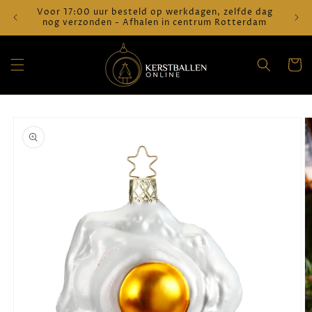
Meteen
Voor 17:00 uur besteld op werkdagen, zelfde dag
Verz
naar de
nog verzonden - Afhalen in centrum Rotterdam
content
Winkelwa
a direct naar
roductinformatie