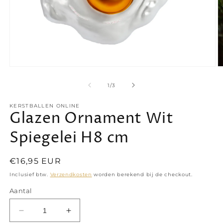
Media
M
1
2
openen
o
van
1
/
3
in
in
modaal
m
KERSTBALLEN ONLINE
Glazen Ornament Wit
Spiegelei H8 cm
Normale
€16,95 EUR
prijs
Inclusief btw.
Verzendkosten
worden berekend bij de checkout.
Aantal
Aantal
Aantal