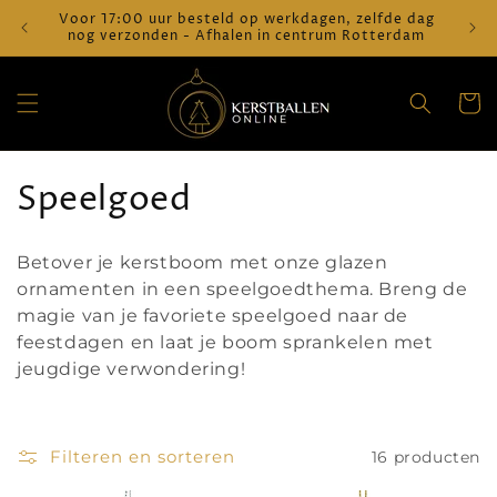
Meteen
Voor 17:00 uur besteld op werkdagen, zelfde dag
Verz
naar de
nog verzonden - Afhalen in centrum Rotterdam
content
Winkelwa
C
Speelgoed
o
Betover je kerstboom met onze glazen
l
ornamenten in een speelgoedthema. Breng de
magie van je favoriete speelgoed naar de
l
feestdagen en laat je boom sprankelen met
e
jeugdige verwondering!
c
t
Filteren en sorteren
16 producten