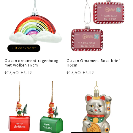
Uitverkocht
Glazen ornament regenboog
Glazen Ornament Roze brief
met wolken H7cm
H6cm
Normale
€7,50 EUR
Normale
€7,50 EUR
prijs
prijs