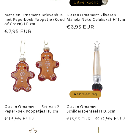
Uitverkocht
Metalen Ornament Brievenbus
Glazen Ornament Zilveren
met Peperkoek Poppetje (Rood
Maneki Neko Gelukskat H11cm
of Groen) H1 cm
Normale
€6,95 EUR
Normale
€7,95 EUR
prijs
prijs
Aanbieding
Glazen Ornament – Set van 2
Glazen Ornament
Peperkoek Poppetjes H8 cm
Schilderspenseel H13,5cm
Normale
€13,95 EUR
Normale
Aanbiedingspr
€10,95 EUR
€13,95 EUR
prijs
prijs