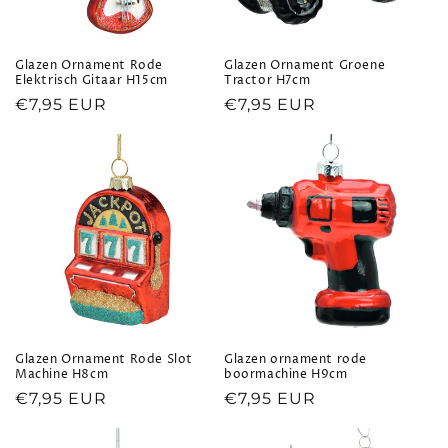
Glazen Ornament Rode
Glazen Ornament Groene
Elektrisch Gitaar H15cm
Tractor H7cm
Normale
€7,95 EUR
Normale
€7,95 EUR
prijs
prijs
Glazen Ornament Rode Slot
Glazen ornament rode
Machine H8cm
boormachine H9cm
Normale
€7,95 EUR
Normale
€7,95 EUR
prijs
prijs