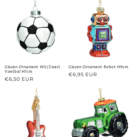
i
e
:
Glazen Ornament Wit/Zwart
Glazen Ornament Robot H9cm
Voetbal H7cm
Normale
€6,95 EUR
Normale
€6,50 EUR
prijs
prijs