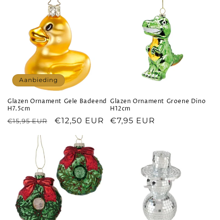
Aanbieding
Glazen Ornament Gele Badeend
Glazen Ornament Groene Dino
H7.5cm
H12cm
Normale
Aanbiedingsprijs
€12,50 EUR
Normale
€7,95 EUR
€15,95 EUR
prijs
prijs