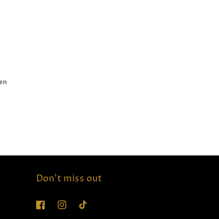
en
s
Don't miss out
Facebook
Instagram
TikTok