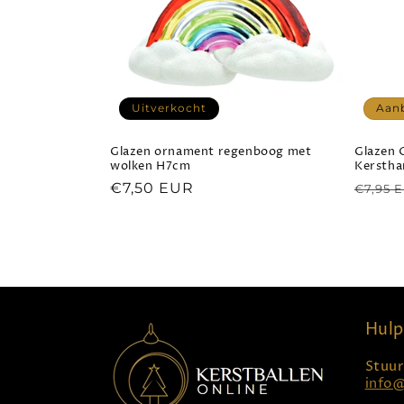
t
i
Uitverkocht
Aan
e
Glazen ornament regenboog met
Glazen 
wolken H7cm
Kerstha
:
Normale
€7,50 EUR
Norma
€7,95 
prijs
prijs
Hulp
Stuur
info@