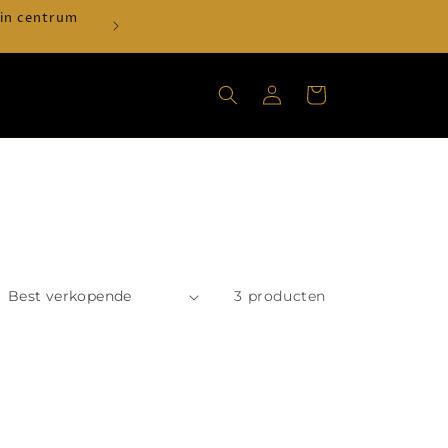
 in centrum
Verzenden vanaf €30 = €2,99 - GRATI
Inloggen
Winkelwagen
3 producten