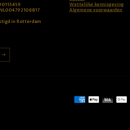
Wettelijke kennisgeving
90155459
Algemene voorwaarden
NL004792108B17
tigd in Rotterdam
Betaalmethoden