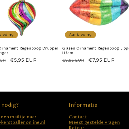
bieding
Aanbieding
Ornament Regenboog Druppel
Glazen Ornament Regenboog Lipp
nger
H5cm
le
Aanbiedingsprijs
€5,95 EUR
Normale
Aanbiedingsprij
€7,95 EUR
EUR
€9,95 EUR
prijs
 nodig?
Informatie
 een mailtje naar
Contact
kerstballenonline.nl
Meest gestelde vragen
Retour