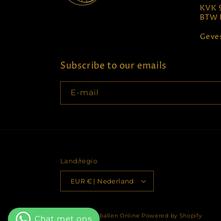
KVK 
BTW 
Geves
Subscribe to our emails
E‑mail
Land/regio
EUR € | Nederland
© 2026,
Kerstballen Online
Powered by Shopify