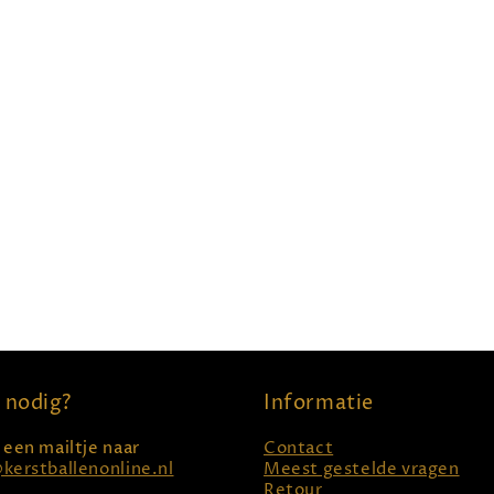
 nodig?
Informatie
 een mailtje naar
Contact
kerstballenonline.nl
Meest gestelde vragen
Retour