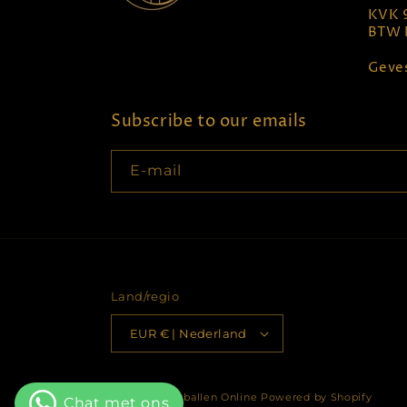
KVK 
BTW 
Geves
Subscribe to our emails
E‑mail
Land/regio
EUR € | Nederland
© 2026,
Kerstballen Online
Powered by Shopify