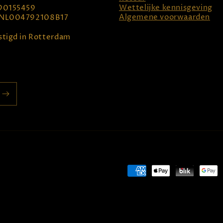
Wettelijke kennisgeving
90155459
Algemene voorwaarden
NL004792108B17
tigd in Rotterdam
Betaalmethoden