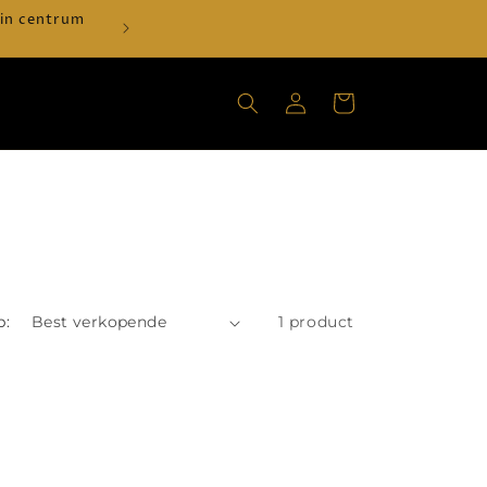
 in centrum
Verzenden vanaf €30 = €2,99 - GRATI
Inloggen
Winkelwagen
p:
1 product