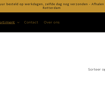
uur besteld op werkdagen, zelfde dag nog verzonden - Afhalen
Rotterdam
ortiment
Contact
Over ons
Sorteer o