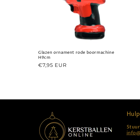
t
i
e
Glazen ornament rode boormachine
H9cm
:
Normale
€7,95 EUR
prijs
Hulp
Stuur
info@