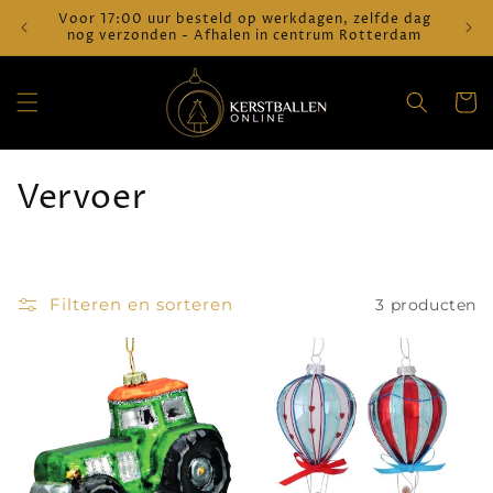
Meteen
Voor 17:00 uur besteld op werkdagen, zelfde dag
Verz
naar de
nog verzonden - Afhalen in centrum Rotterdam
content
Winkelwa
C
Vervoer
o
l
Filteren en sorteren
3 producten
l
e
c
t