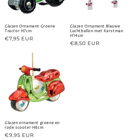
i
e
:
Glazen Ornament Groene
Glazen Ornament Blauwe
Tractor H7cm
Luchtballon met Kerstman
H14cm
Normale
€7,95 EUR
Normale
€8,50 EUR
prijs
prijs
Glazen ornament groene en
rode scooter H8cm
Normale
€9,95 EUR