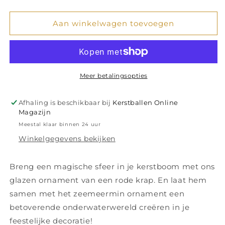
verlagen
verhogen
voor
voor
Glazen
Glazen
Aan winkelwagen toevoegen
Ornament
Ornament
Rode
Rode
Krap
Krap
H10cm
H10cm
Meer betalingsopties
Afhaling is beschikbaar bij
Kerstballen Online
Magazijn
Meestal klaar binnen 24 uur
Winkelgegevens bekijken
Breng een magische sfeer in je kerstboom met ons
glazen ornament van een rode krap. En laat hem
samen met het zeemeermin ornament een
betoverende onderwaterwereld creëren in je
feestelijke decoratie!