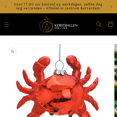
Meteen
Voor 17:00 uur besteld op werkdagen, zelfde dag
Verz
naar de
nog verzonden - Afhalen in centrum Rotterdam
content
Winkelwa
a direct naar
roductinformatie