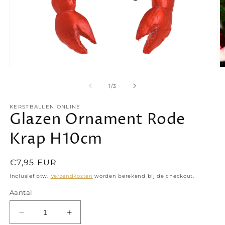
Media
M
1
2
openen
o
van
1
/
3
in
in
modaal
m
KERSTBALLEN ONLINE
Glazen Ornament Rode
Krap H10cm
Normale
€7,95 EUR
prijs
Inclusief btw.
Verzendkosten
worden berekend bij de checkout.
Aantal
Aantal
Aantal