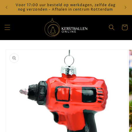
Meteen
Voor 17:00 uur besteld op werkdagen, zelfde dag
Verz
naar de
nog verzonden - Afhalen in centrum Rotterdam
content
Winkelwa
a direct naar
roductinformatie