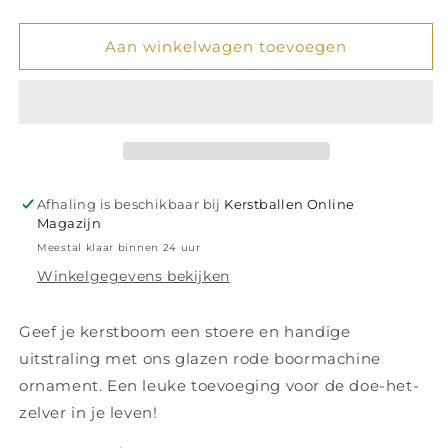
verlagen
verhogen
voor
voor
Glazen
Glazen
Aan winkelwagen toevoegen
ornament
ornament
rode
rode
boormachine
boormachine
H9cm
H9cm
Afhaling is beschikbaar bij
Kerstballen Online
Magazijn
Meestal klaar binnen 24 uur
Winkelgegevens bekijken
Geef je kerstboom een stoere en handige
uitstraling met ons glazen rode boormachine
ornament. Een leuke toevoeging voor de doe-het-
zelver in je leven!