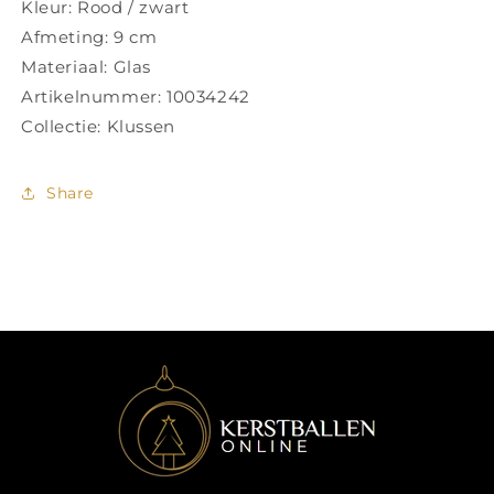
Kleur: Rood / zwart
Afmeting: 9 cm
Materiaal: Glas
Artikelnummer: 10034242
Collectie: Klussen
Share