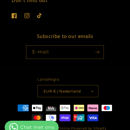
Don't miss out
Facebook
Instagram
TikTok
Subscribe to our emails
E‑mail
Land/regio
EUR € | Nederland
Betaalmethoden
© 2026,
Kerstballen Online
Powered by Shopify