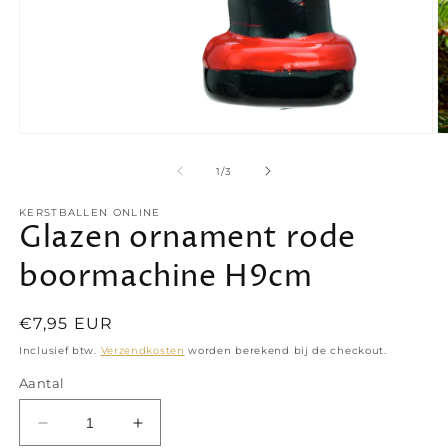
Media
M
1
2
openen
o
van
1
/
3
in
in
modaal
m
KERSTBALLEN ONLINE
Glazen ornament rode
boormachine H9cm
Normale
€7,95 EUR
prijs
Inclusief btw.
Verzendkosten
worden berekend bij de checkout.
Aantal
Aantal
Aantal