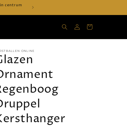
 in centrum
Verzenden vanaf €30 = €2,99 - GRATI
Inloggen
Winkelwagen
RSTBALLEN ONLINE
Glazen
Ornament
Regenboog
Druppel
Kersthanger