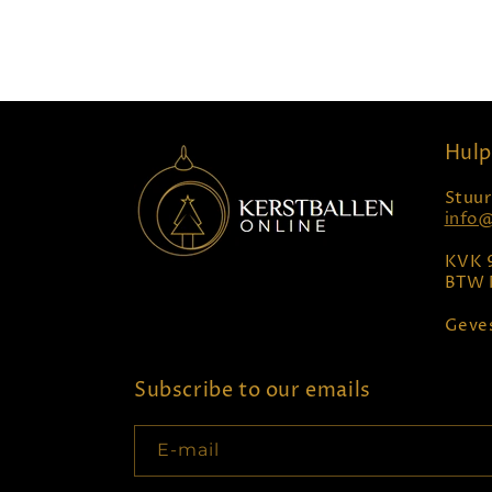
Hulp
Stuur
info@
KVK 
BTW 
Geves
Subscribe to our emails
E‑mail