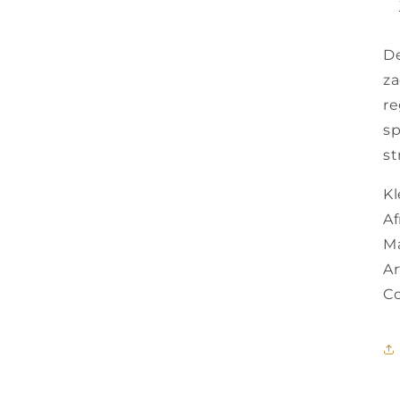
De
za
re
s
st
Kl
Af
Ma
A
Co