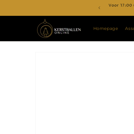
Meteen
Voor 17:00 
naar de
content
Homepage
Ass
Ga direct naar
productinformatie