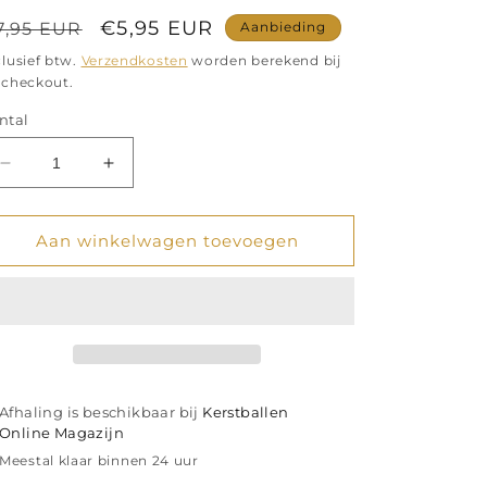
ormale
Aanbiedingsprijs
€5,95 EUR
7,95 EUR
Aanbieding
ijs
clusief btw.
Verzendkosten
worden berekend bij
 checkout.
ntal
Aantal
Aantal
verlagen
verhogen
voor
voor
Glazen
Glazen
Aan winkelwagen toevoegen
Ornament
Ornament
Regenboog
Regenboog
Druppel
Druppel
Kersthanger
Kersthanger
Afhaling is beschikbaar bij
Kerstballen
Online Magazijn
Meestal klaar binnen 24 uur