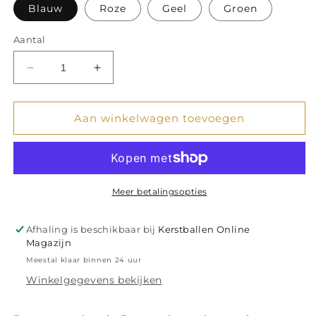
Blauw
Roze
Geel
Groen
Aantal
Aantal
Aantal
verlagen
verhogen
voor
voor
Glazen
Glazen
Aan winkelwagen toevoegen
Ornament
Ornament
Macarons
Macarons
(Blauw,
(Blauw,
Roze,
Roze,
Groen,
Groen,
Meer betalingsopties
Geel)
Geel)
H6cm
H6cm
Afhaling is beschikbaar bij
Kerstballen Online
Magazijn
Meestal klaar binnen 24 uur
Winkelgegevens bekijken