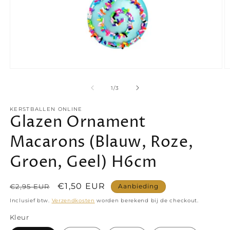
Media
M
1
2
openen
o
van
1
/
3
in
in
modaal
m
KERSTBALLEN ONLINE
Glazen Ornament
Macarons (Blauw, Roze,
Groen, Geel) H6cm
Normale
Aanbiedingsprijs
€1,50 EUR
€2,95 EUR
Aanbieding
prijs
Inclusief btw.
Verzendkosten
worden berekend bij de checkout.
Kleur