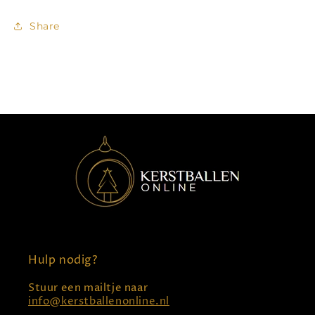
Share
Hulp nodig?
Stuur een mailtje naar
info@kerstballenonline.nl