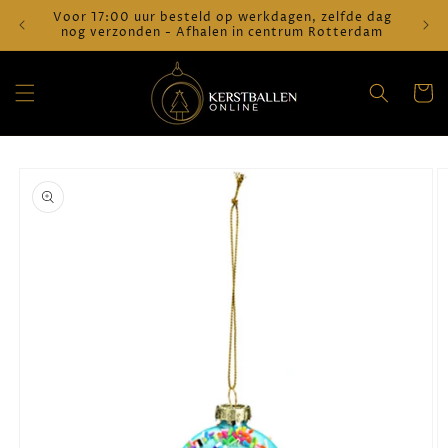
Meteen
Voor 17:00 uur besteld op werkdagen, zelfde dag
Verz
naar de
nog verzonden - Afhalen in centrum Rotterdam
content
Winkelwa
a direct naar
roductinformatie