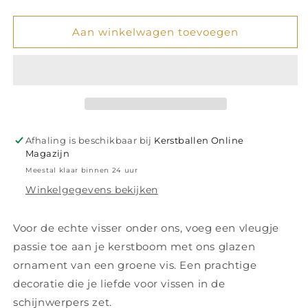
verlagen
verhogen
voor
voor
Glazen
Glazen
Aan winkelwagen toevoegen
ornament
ornament
groene
groene
vis
vis
H5cm
H5cm
Afhaling is beschikbaar bij
Kerstballen Online
Magazijn
Meestal klaar binnen 24 uur
Winkelgegevens bekijken
Voor de echte visser onder ons, voeg een vleugje
passie toe aan je kerstboom met ons glazen
ornament van een groene vis. Een prachtige
decoratie die je liefde voor vissen in de
schijnwerpers zet.