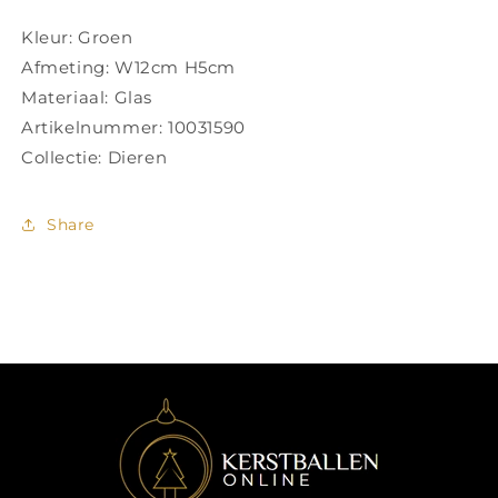
Kleur: Groen
Afmeting: W12cm H5cm
Materiaal: Glas
Artikelnummer: 10031590
Collectie: Dieren
Share