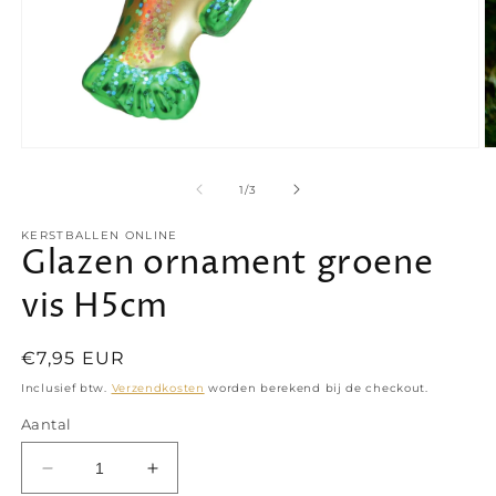
Media
M
1
2
openen
o
van
1
/
3
in
in
modaal
m
KERSTBALLEN ONLINE
Glazen ornament groene
vis H5cm
Normale
€7,95 EUR
prijs
Inclusief btw.
Verzendkosten
worden berekend bij de checkout.
Aantal
Aantal
Aantal