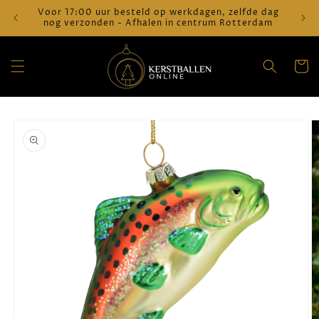
Meteen
Voor 17:00 uur besteld op werkdagen, zelfde dag
Verz
naar de
nog verzonden - Afhalen in centrum Rotterdam
content
Winkelwa
a direct naar
roductinformatie