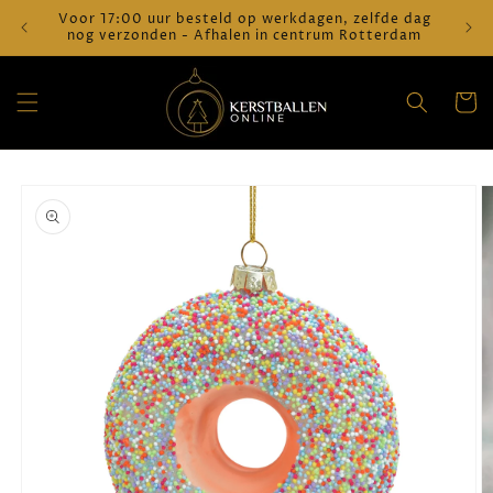
Meteen
Voor 17:00 uur besteld op werkdagen, zelfde dag
Verz
naar de
nog verzonden - Afhalen in centrum Rotterdam
content
Winkelwa
a direct naar
roductinformatie