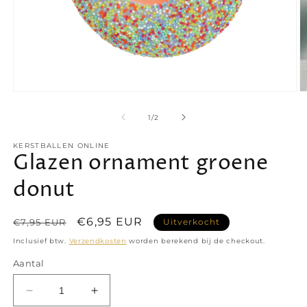
Media
M
1
2
openen
o
van
1
/
2
in
in
modaal
m
KERSTBALLEN ONLINE
Glazen ornament groene
donut
Normale
Aanbiedingsprijs
€6,95 EUR
€7,95 EUR
Uitverkocht
prijs
Inclusief btw.
Verzendkosten
worden berekend bij de checkout.
Aantal
Aantal
Aantal