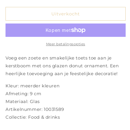
verlagen
verhogen
voor
voor
Glazen
Glazen
Uitverkocht
ornament
ornament
groene
groene
donut
donut
Meer betalingsopties
Voeg een zoete en smakelijke toets toe aan je
kerstboom met ons glazen donut ornament. Een
heerlijke toevoeging aan je feestelijke decoratie!
Kleur: meerder kleuren
Afmeting: 9 cm
Materiaal: Glas
Artikelnummer: 10031589
Collectie: Food & drinks