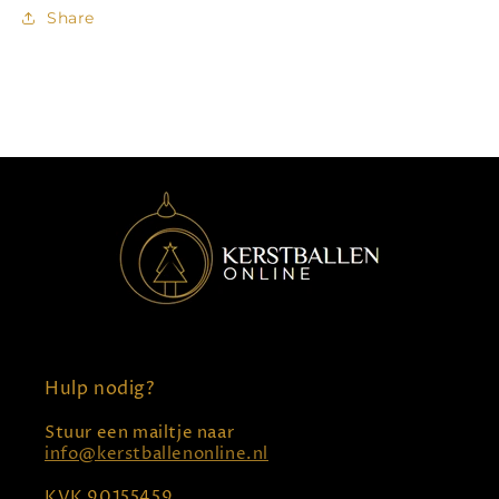
Share
Hulp nodig?
Stuur een mailtje naar
info@kerstballenonline.nl
KVK 90155459